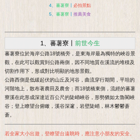
4、
蕃薯寮
丨
必拍景點
5、
蕃薯寮
丨
推薦美食
1、蕃薯寮丨
前世今生
蕃薯寮位於海岸公路18號橋旁，是東海岸最為獨特的峽谷景
觀，在此可以觀賞到公路兩側，因不同地質在溪流的堆積及
切割作用下，形成對比明顯的地形景觀。
公路西側是低緩起伏的山丘及河谷，曲流穿行期間，平坦的
河階地上，散布著農田及農舍；而18號橋東側，流經的蕃薯
寮溪在此形成深達近百公尺的陡峭峽谷，形勢猶如太魯閣峽
谷；登上瞭望台俯瞰，溪谷深邃，岩壁陡峭，林木鬱鬱蒼
蒼。
若全家大小出遊，登瞭望台遠眺時，應注意小朋友的安全。