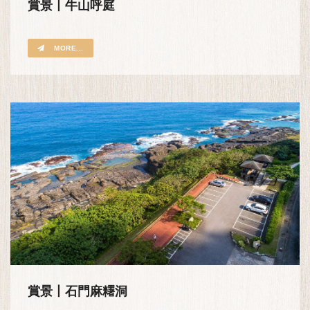
賞景丨牛山呼庭
MORE...
賞景丨石門麻糬洞