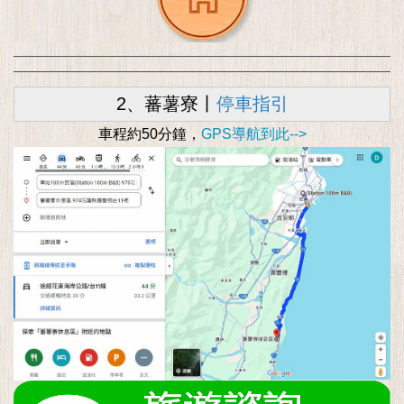
2、蕃薯寮丨
停車指引
車程約50分鐘，
GPS導航到此-->