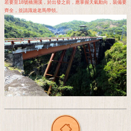
若要至18號橋溯溪，於出發之前，應掌握天氣動向，裝備要
齊全，並請識途老馬帶領。