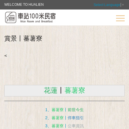
WELCOME TO HUALIEN
Select Language
▼
賞景丨蕃薯寮
<
花蓮
丨
蕃薯寮
1、
蕃薯寮
丨
前世今生
2、
蕃薯寮
丨
停車指引
3、
蕃薯寮
丨
公車資訊