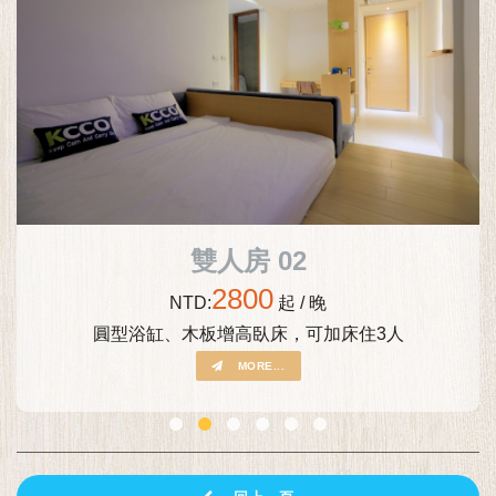
雙人房 02
2800
NTD:
起 / 晚
圓型浴缸、木板增高臥床，可加床住3人
MORE...