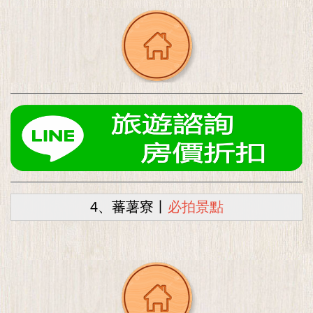
4、蕃薯寮丨
必拍景點