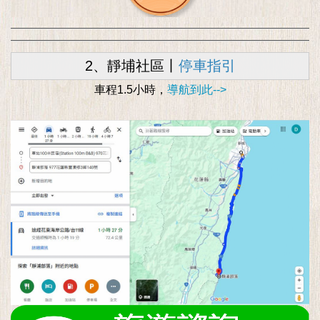
2、靜埔社區丨
停車指引
車程1.5小時，
導航到此-->