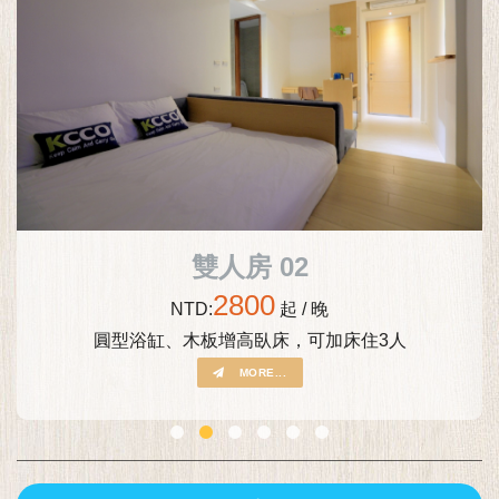
雙人房 02
2800
NTD:
起 / 晚
圓型浴缸、木板增高臥床，可加床住3人
MORE...