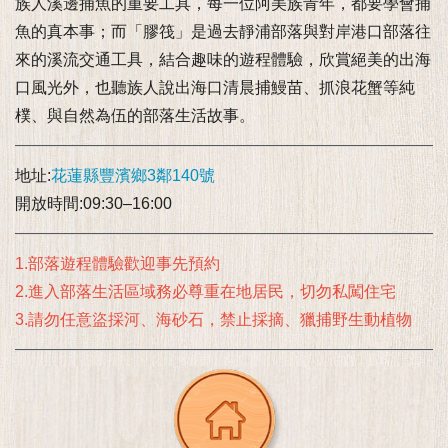
族人溪邊捕魚的重要工具，每一位阿美族青年，都要學會捕
魚的真本事；而「膠筏」是過去靜浦部落與對岸港口部落往
來的溪流交通工具，結合趣味的遊程體驗，欣賞絕美的出海
口風光外，也聽族人說出海口清晨捕鰻苗、抓浪花蟹等純
樸、與自然為伍的部落生活故事。
地址:
花蓮縣豐濱鄉3鄰140號
開放時間:09:30–16:00
1.部落遊程體驗歡迎事先預約
2.進入部落生活區域務必尊重在地居民，切勿私闖住宅
3.請勿任意盜採河、海砂石，禁止採摘、獵捕野生動植物