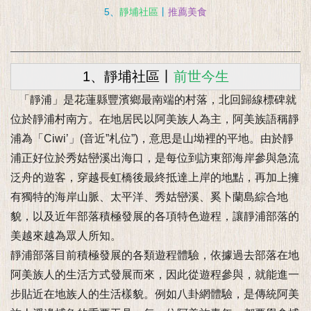
5、
靜埔社區
丨
推薦美食
1、靜埔社區丨
前世今生
「靜浦」是花蓮縣豐濱鄉最南端的村落，北回歸線標碑就
位於靜浦村南方。在地居民以阿美族人為主，阿美族語稱靜
浦為「Ciwi’」(音近”札位”)，意思是山坳裡的平地。由於靜
浦正好位於秀姑巒溪出海口，是每位到訪東部海岸參與急流
泛舟的遊客，穿越長虹橋後最終抵達上岸的地點，再加上擁
有獨特的海岸山脈、太平洋、秀姑巒溪、奚卜蘭島綜合地
貌，以及近年部落積極發展的各項特色遊程，讓靜浦部落的
美越來越為眾人所知。
靜浦部落目前積極發展的各類遊程體驗，依據過去部落在地
阿美族人的生活方式發展而來，因此從遊程參與，就能進一
步貼近在地族人的生活樣貌。例如八卦網體驗，是傳統阿美