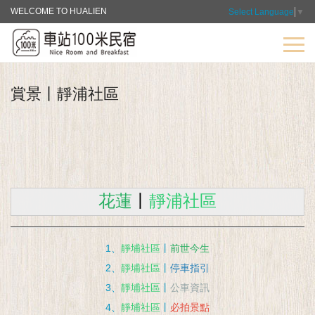
WELCOME TO HUALIEN
Select Language
▼
賞景丨靜浦社區
花蓮
丨
靜浦社區
1、
靜埔社區
丨
前世今生
2、
靜埔社區
丨
停車指引
3、
靜埔社區
丨
公車資訊
4、
靜埔社區
丨
必拍景點