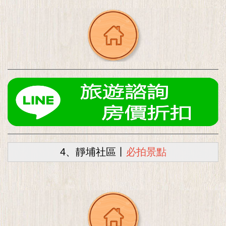
4、靜埔社區丨
必拍景點